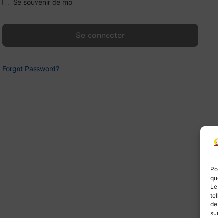
Se souvenir de moi
Forgot Password?
Po
qu
Le
te
de
su